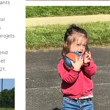
fants
qui
s
projets
end
 et
21.