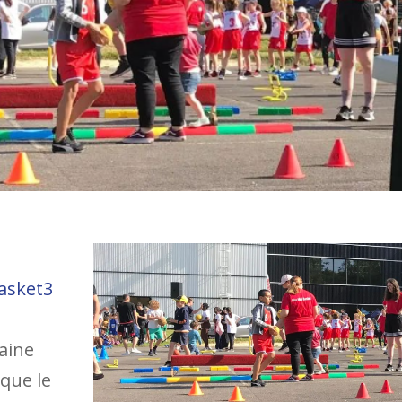
asket3
laine
 que le